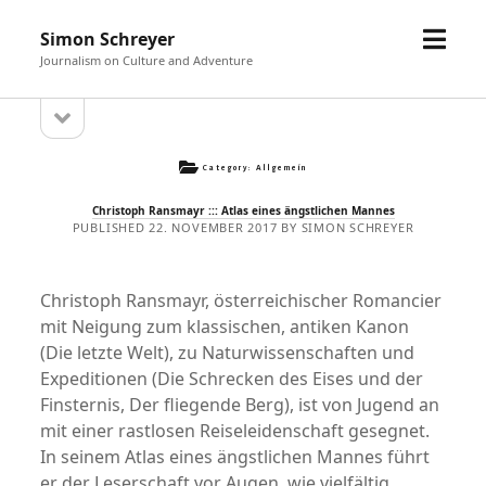
open
Simon Schreyer
menu
Sidebar
Journalism on Culture and Adventure
open
sidebar
Category:
Allgemein
Christoph Ransmayr ::: Atlas eines ängstlichen Mannes
PUBLISHED 22. NOVEMBER 2017 BY SIMON SCHREYER
Christoph Ransmayr, österreichischer Romancier
mit Neigung zum klassischen, antiken Kanon
(Die letzte Welt), zu Naturwissenschaften und
Expeditionen (Die Schrecken des Eises und der
Finsternis, Der fliegende Berg), ist von Jugend an
mit einer rastlosen Reiseleidenschaft gesegnet.
In seinem Atlas eines ängstlichen Mannes führt
er der Leserschaft vor Augen, wie vielfältig,