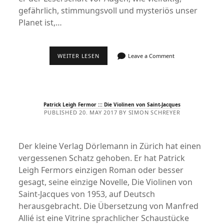
gefährlich, stimmungsvoll und mysteriös unser
Planet ist,…
CHRISTOPH
WEITER LESEN
Leave a Comment
RANSMAYR
:::
ATLAS
EINES
ÄNGSTLICHEN
MANNES
Patrick Leigh Fermor ::: Die Violinen von Saint-Jacques
PUBLISHED 20. MAY 2017 BY SIMON SCHREYER
Der kleine Verlag Dörlemann in Zürich hat einen
vergessenen Schatz gehoben. Er hat Patrick
Leigh Fermors einzigen Roman oder besser
gesagt, seine einzige Novelle, Die Violinen von
Saint-Jacques von 1953, auf Deutsch
herausgebracht. Die Übersetzung von Manfred
Allié ist eine Vitrine sprachlicher Schaustücke