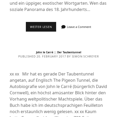
und ein üppiger, exotischer Wortgarten. Wen das
soziale Panorama des 18. Jahrhunderts…
PATRICK
WEITER LESEN
Leave a Comment
LEIGH
FERMOR
:::
DIE
VIOLINEN
VON
John le Carré ::: Der Taubentunnel
SAINT-
PUBLISHED 20. FEBRUARY 2017 BY SIMON SCHREYER
JACQUES
xx xx Mir hat es gerade Der Taubentunnel
angetan, auf Englisch The Pigeon Tunnel, die
Autobiografie von John le Carré (bürgerlich David
Cornwell), ein höchst amüsanter Blick hinter den
Vorhang weltpolitischer Machtspiele. Über das
Buch habe ich im deutschsprachigen Feuilleton
noch erstaunlich wenig gelesen. xx xx Kaum