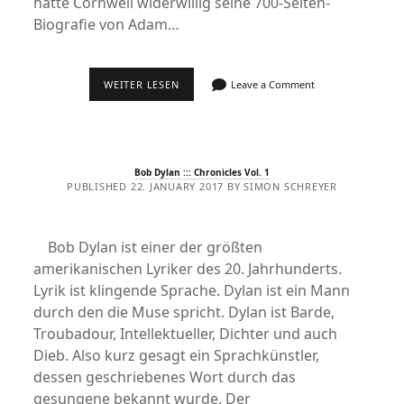
hatte Cornwell widerwillig seine 700-Seiten-
Biografie von Adam…
JOHN
WEITER LESEN
Leave a Comment
LE
CARRÉ
:::
DER
TAUBENTUNNEL
Bob Dylan ::: Chronicles Vol. 1
PUBLISHED 22. JANUARY 2017 BY SIMON SCHREYER
Bob Dylan ist einer der größten
amerikanischen Lyriker des 20. Jahrhunderts.
Lyrik ist klingende Sprache. Dylan ist ein Mann
durch den die Muse spricht. Dylan ist Barde,
Troubadour, Intellektueller, Dichter und auch
Dieb. Also kurz gesagt ein Sprachkünstler,
dessen geschriebenes Wort durch das
gesungene bekannt wurde. Der